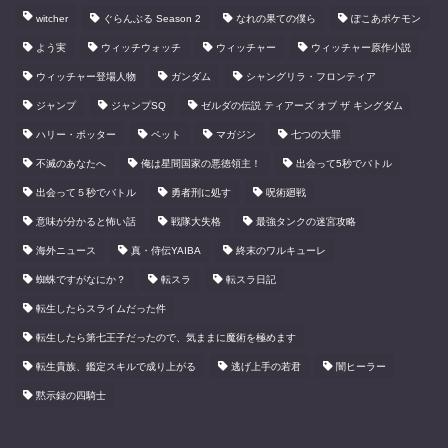
witcher
ぐらんぶる Season 2
なれの果ての僕ら
ぽこあポケモン
よう実
ウィッチウォッチ
ウィッチャー
ウィッチャー原作小説
ウィッチャー登場人物
ガンダム
シャングリラ・フロンティア
ジャンプ
ジャンプSQ
ゼルダの伝説 ティアーズ オブ ザ キングダム
ハリー・ポッター
ペット
マガジン
七つの大罪
不滅のあなたへ
俺は星間国家の悪徳領主！
出会って5秒でバトル
出会って５秒でバトル
勇者刑に処す
呪術廻戦
意味が分かると怖い話
戦隊大失格
最強タンクの迷宮攻略
海外ニュース
真・侍伝YAIBA
終末のワルキューレ
蜘蛛ですがなにか？
転スラ
転スラ日記
転生したらスライムだった件
転生したら第七王子だったので、気ままに魔術を極めます
転生貴族、鑑定スキルで成り上がる
逃げ上手の若君
闇ヒーラー
黙示録の四騎士