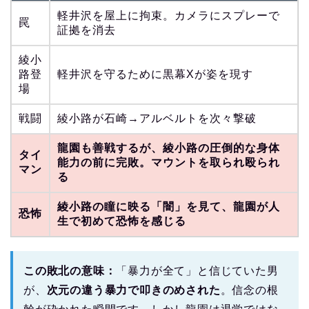
軽井沢を屋上に拘束。カメラにスプレーで
罠
証拠を消去
綾小
路登
軽井沢を守るために黒幕Xが姿を現す
場
戦闘
綾小路が石崎→アルベルトを次々撃破
龍園も善戦するが、綾小路の圧倒的な身体
タイ
能力の前に完敗。マウントを取られ殴られ
マン
る
綾小路の瞳に映る「闇」を見て、龍園が人
恐怖
生で初めて恐怖を感じる
この敗北の意味：
「暴力が全て」と信じていた男
が、
次元の違う暴力で叩きのめされた
。信念の根