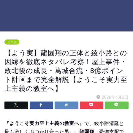
アニメ
【よう実】龍園翔の正体と綾小路との
因縁を徹底ネタバレ考察！屋上事件・
敗北後の成長・葛城合流・8億ポイン
ト計画まで完全解説【ようこそ実力至
上主義の教室へ】
2026年4月2日
『ようこそ実力至上主義の教室へ』
で、綾小路清隆と
最も激しくぶつかり合った男――
龍園翔
。恐怖支配で