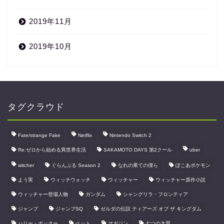
2019年11月
2019年10月
タグクラウド
Fate/strange Fake
Netflix
Nintendo Switch 2
Re:ゼロから始める異世界生活
SAKAMOTO DAYS 第2クール
uber
witcher
ぐらんぶる Season 2
なれの果ての僕ら
ぽこあポケモン
よう実
ウィッチウォッチ
ウィッチャー
ウィッチャー原作小説
ウィッチャー登場人物
ガンダム
シャングリラ・フロンティア
ジャンプ
ジャンプSQ
ゼルダの伝説 ティアーズ オブ ザ キングダム
ハリー・ポッター
ペット
マガジン
七つの大罪