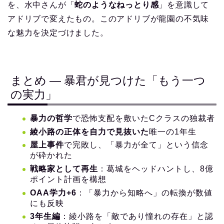
を、水中さんが「
蛇のようなねっとり感
」を意識して
アドリブで変えたもの。このアドリブが龍園の不気味
な魅力を決定づけました。
まとめ ― 暴君が見つけた「もう一つ
の実力」
暴力の哲学
で恐怖支配を敷いたCクラスの独裁者
綾小路の正体を自力で見抜いた
唯一の1年生
屋上事件
で完敗し、「暴力が全て」という信念
が砕かれた
戦略家として再生
：葛城をヘッドハントし、8億
ポイント計画を構想
OAA学力+6
：「暴力から知略へ」の転換が数値
にも反映
3年生編
：綾小路を「敵であり憧れの存在」と認