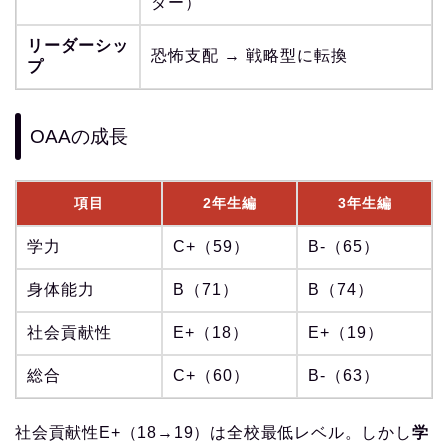
ダー）
リーダーシッ
恐怖支配 → 戦略型に転換
プ
OAAの成長
項目
2年生編
3年生編
学力
C+（59）
B-（65）
身体能力
B（71）
B（74）
社会貢献性
E+（18）
E+（19）
総合
C+（60）
B-（63）
社会貢献性E+（18→19）は全校最低レベル。しかし
学