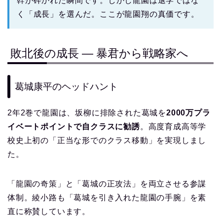
幹が砕かれた瞬間です。しかし龍園は退学ではな
く「成長」を選んだ。ここが龍園翔の真価です。
敗北後の成長 ― 暴君から戦略家へ
葛城康平のヘッドハント
2年2巻で龍園は、坂柳に排除された葛城を
2000万プラ
イベートポイントで自クラスに勧誘
。高度育成高等学
校史上初の「正当な形でのクラス移動」を実現しまし
た。
「龍園の奇策」と「葛城の正攻法」を両立させる参謀
体制。綾小路も「葛城を引き入れた龍園の手腕」を素
直に称賛しています。