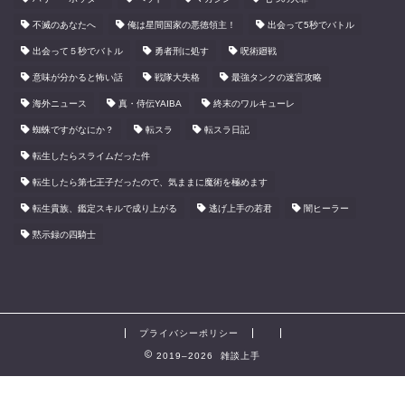
不滅のあなたへ
俺は星間国家の悪徳領主！
出会って5秒でバトル
出会って５秒でバトル
勇者刑に処す
呪術廻戦
意味が分かると怖い話
戦隊大失格
最強タンクの迷宮攻略
海外ニュース
真・侍伝YAIBA
終末のワルキューレ
蜘蛛ですがなにか？
転スラ
転スラ日記
転生したらスライムだった件
転生したら第七王子だったので、気ままに魔術を極めます
転生貴族、鑑定スキルで成り上がる
逃げ上手の若君
闇ヒーラー
黙示録の四騎士
プライバシーポリシー
2019–2026 雑談上手