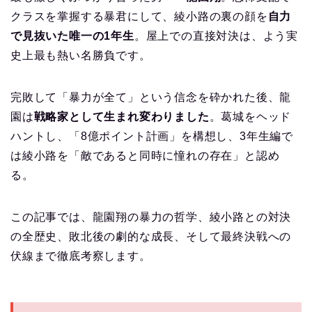
クラスを掌握する暴君にして、綾小路の裏の顔を
自力
で見抜いた唯一の1年生
。屋上での直接対決は、よう実
史上最も熱い名勝負です。
完敗して「暴力が全て」という信念を砕かれた後、龍
園は
戦略家として生まれ変わりました
。葛城をヘッド
ハントし、「8億ポイント計画」を構想し、3年生編で
は綾小路を「敵であると同時に憧れの存在」と認め
る。
この記事では、龍園翔の暴力の哲学、綾小路との対決
の全歴史、敗北後の劇的な成長、そして最終決戦への
伏線まで徹底考察します。