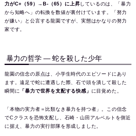
力がC+（59）→B-（65）に上昇
しているのは、「暴力
から知略へ」の転換を数値が裏付けています。「努力
が嫌い」と公言する龍園ですが、実態はかなりの努力
家です。
暴力の哲学 ― 蛇を殺した少年
龍園の信念の原点は、小学生時代のエピソードにあり
ます。遠足で蛇に遭遇した際、石で頭を潰して殺した
瞬間に
「暴力で世界を支配する快感」
に目覚めた。
「本物の実力者＝比類なき暴力を持つ者」。この信念
でCクラスを恐怖支配し、石崎・山田アルベルトを側近
に据え、暴力の実行部隊を形成しました。