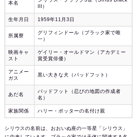
本名
III）
生年月日
1959年11月3日
グリフィンドール（ブラック家で唯
所属寮
一）
映画キャ
ゲイリー・オールドマン（アカデミー
スト
賞受賞俳優）
アニメー
黒い大きな犬（パッドフット）
ガス
パッドフット（忍びの地図の作成者
あだ名
名）
家族関係
ハリー・ポッターの名付け親
シリウスの名前は、おおいぬ座の一等星「シリウス」
に由来しています。ブラック家では天体に関連する名