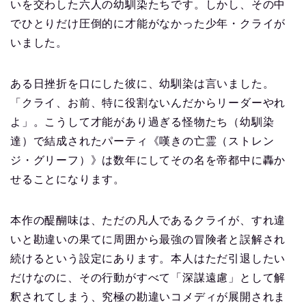
いを交わした六人の幼馴染たちです。しかし、その中
でひとりだけ圧倒的に才能がなかった少年・クライが
いました。
ある日挫折を口にした彼に、幼馴染は言いました。
「クライ、お前、特に役割ないんだからリーダーやれ
よ」。こうして才能があり過ぎる怪物たち（幼馴染
達）で結成されたパーティ《嘆きの亡霊（ストレン
ジ・グリーフ）》は数年にしてその名を帝都中に轟か
せることになります。
本作の醍醐味は、ただの凡人であるクライが、すれ違
いと勘違いの果てに周囲から最強の冒険者と誤解され
続けるという設定にあります。本人はただ引退したい
だけなのに、その行動がすべて「深謀遠慮」として解
釈されてしまう、究極の勘違いコメディが展開されま