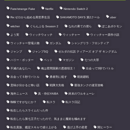
Fate/strange Fake
Netflix
Nintendo Switch 2
Re:ゼロから始める異世界生活
SAKAMOTO DAYS 第2クール
uber
witcher
ぐらんぶる Season 2
なれの果ての僕ら
ぽこあポケモン
よう実
ウィッチウォッチ
ウィッチャー
ウィッチャー原作小説
ウィッチャー登場人物
ガンダム
シャングリラ・フロンティア
ジャンプ
ジャンプSQ
ゼルダの伝説 ティアーズ オブ ザ キングダム
ハリー・ポッター
ペット
マガジン
七つの大罪
不滅のあなたへ
俺は星間国家の悪徳領主！
出会って5秒でバトル
出会って５秒でバトル
勇者刑に処す
呪術廻戦
意味が分かると怖い話
戦隊大失格
最強タンクの迷宮攻略
海外ニュース
真・侍伝YAIBA
終末のワルキューレ
蜘蛛ですがなにか？
転スラ
転スラ日記
転生したらスライムだった件
転生したら第七王子だったので、気ままに魔術を極めます
転生貴族、鑑定スキルで成り上がる
逃げ上手の若君
闇ヒーラー