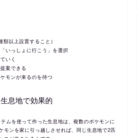
種類以上設置すること）
て
「いっしょに行こう」
を選択
れていく
を提案
できる
ポケモンが来るのを待つ
生息地で効果的
イテム
を使って作った生息地は、複数のポケモンに
ケモンを家に引っ越しさせれば、同じ生息地で
2匹