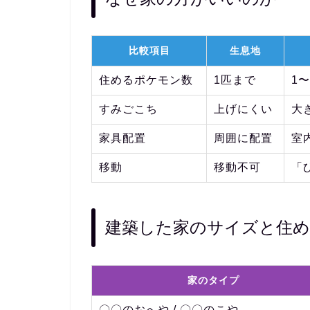
比較項目
生息地
住めるポケモン数
1匹まで
1
すみごこち
上げにくい
大
家具配置
周囲に配置
室
移動
移動不可
「
建築した家のサイズと住
家のタイプ
〇〇のおへや / 〇〇のこや