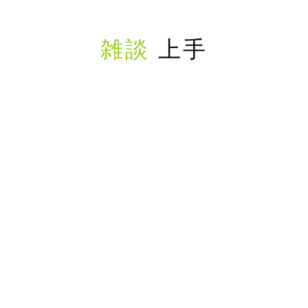
雑談
上手