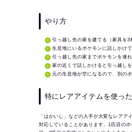
やり方
引っ越し先の
家を建てる
（家具を3
生息地にいるポケモンに話しかけ
引っ越し先の家まで
ポケモンを連
家の近くで話しかけると
引っ越し
元の生息地が空になるので、
別の
特にレアアイテムを使った
「はかいし」などの
入手が大変なレアア
対応していることがあります。1匹目のポ