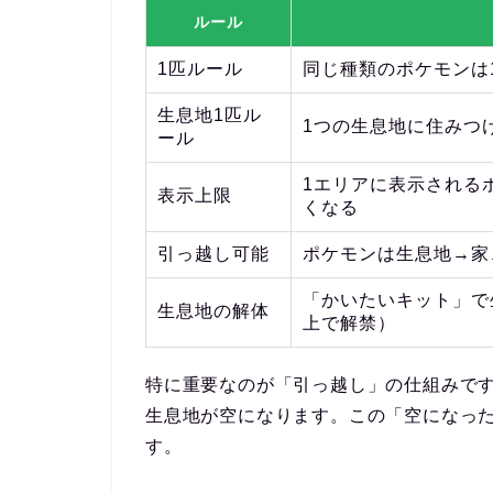
ルール
1匹ルール
同じ種類のポケモンは
生息地1匹ル
1つの生息地に住みつ
ール
1エリアに表示される
表示上限
くなる
引っ越し可能
ポケモンは生息地→家
「かいたいキット」で
生息地の解体
上で解禁）
特に重要なのが
「引っ越し」の仕組み
で
生息地が空になります。この「空になっ
す。