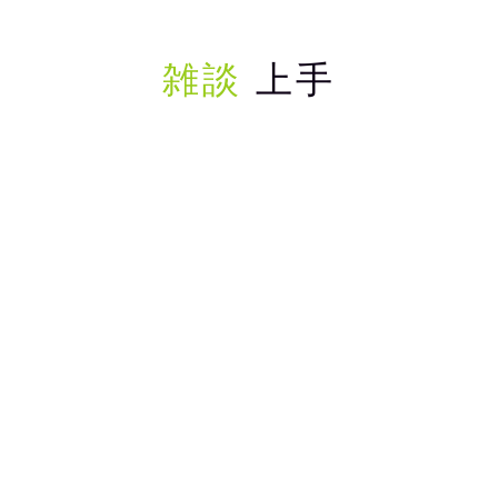
雑談
上手