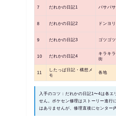
だれかの日記1
パサパサ
7
だれかの日記2
ドンヨリ
8
だれかの日記3
ゴツゴツ
9
キラキラ
だれかの日記4
10
街
したっぱ日記・構想メ
各地
11
モ
入手のコツ：
だれかの日記1〜4は各
せん。ポケセン修理はストーリー進行
はありませんが、
修理直後にセンター