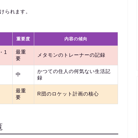
けられます。
重要度
内容の傾向
最重
・1
メタモンのトレーナーの記録
要
かつての住人の何気ない生活記
中
録
最重
R団のロケット計画の核心
要
覧