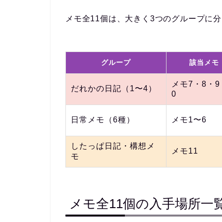
メモ全11個は、大きく
3つのグループ
に分
グループ
該当メモ
メモ7・8・9
だれかの日記（1〜4）
0
日常メモ（6種）
メモ1〜6
したっぱ日記・構想メ
メモ11
モ
メモ全11個の入手場所一