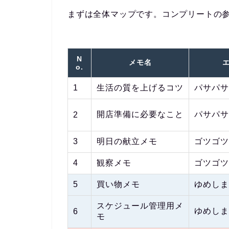
まずは全体マップです。コンプリートの
N
メモ名
o.
1
生活の質を上げるコツ
パサパサ
開店準備に必要なこと
パサパサ
2
3
明日の献立メモ
ゴツゴツ
4
観察メモ
ゴツゴツ
5
買い物メモ
ゆめしま
スケジュール管理用メ
ゆめしま
6
モ