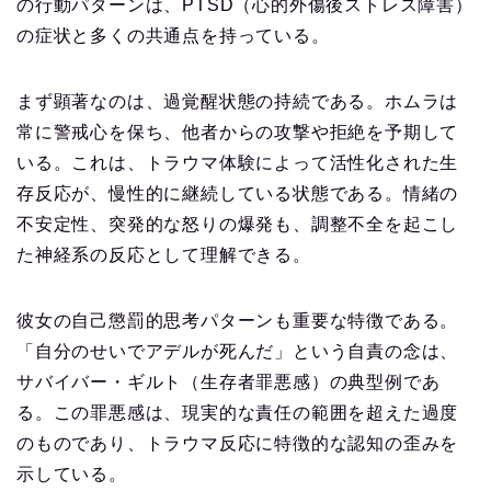
の行動パターンは、PTSD（心的外傷後ストレス障害）
の症状と多くの共通点を持っている。
まず顕著なのは、過覚醒状態の持続である。ホムラは
常に警戒心を保ち、他者からの攻撃や拒絶を予期して
いる。これは、トラウマ体験によって活性化された生
存反応が、慢性的に継続している状態である。情緒の
不安定性、突発的な怒りの爆発も、調整不全を起こし
た神経系の反応として理解できる。
彼女の自己懲罰的思考パターンも重要な特徴である。
「自分のせいでアデルが死んだ」という自責の念は、
サバイバー・ギルト（生存者罪悪感）の典型例であ
る。この罪悪感は、現実的な責任の範囲を超えた過度
のものであり、トラウマ反応に特徴的な認知の歪みを
示している。