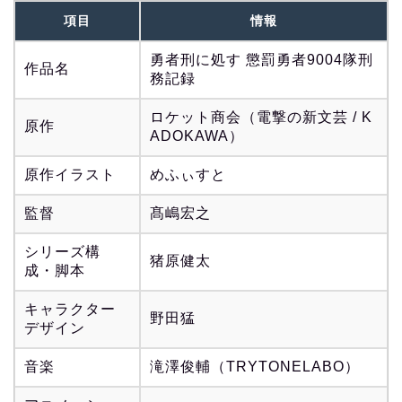
項目
情報
勇者刑に処す 懲罰勇者9004隊刑
作品名
務記録
ロケット商会（電撃の新文芸 / K
原作
ADOKAWA）
原作イラスト
めふぃすと
監督
髙嶋宏之
シリーズ構
猪原健太
成・脚本
キャラクター
野田猛
デザイン
音楽
滝澤俊輔（TRYTONELABO）