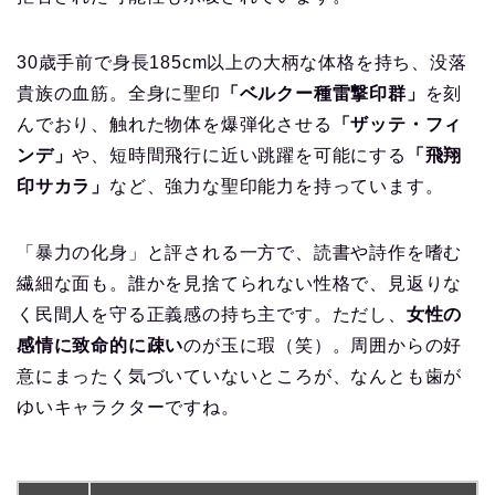
30歳手前で身長185cm以上の大柄な体格を持ち、没落
貴族の血筋。全身に聖印
「ベルクー種雷撃印群」
を刻
んでおり、触れた物体を爆弾化させる
「ザッテ・フィ
ンデ」
や、短時間飛行に近い跳躍を可能にする
「飛翔
印サカラ」
など、強力な聖印能力を持っています。
「暴力の化身」と評される一方で、読書や詩作を嗜む
繊細な面も。誰かを見捨てられない性格で、見返りな
く民間人を守る正義感の持ち主です。ただし、
女性の
感情に致命的に疎い
のが玉に瑕（笑）。周囲からの好
意にまったく気づいていないところが、なんとも歯が
ゆいキャラクターですね。