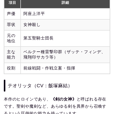
項目
詳細
声優
阿座上洋平
罪状
女神殺し
元の
第五聖騎士団長
地位
主な
ベルクー種雷撃印群（ザッテ・フィンデ、
能力
飛翔印サカラ等）
役割
前線戦闘・作戦立案・指揮
テオリッタ（CV：飯塚麻結）
本作のヒロインであり、
《剣の女神》
と呼ばれる存在
です。聖剣や魔剣など、あらゆる剣を異界から召喚す
るという圧倒的な能力を持っています。