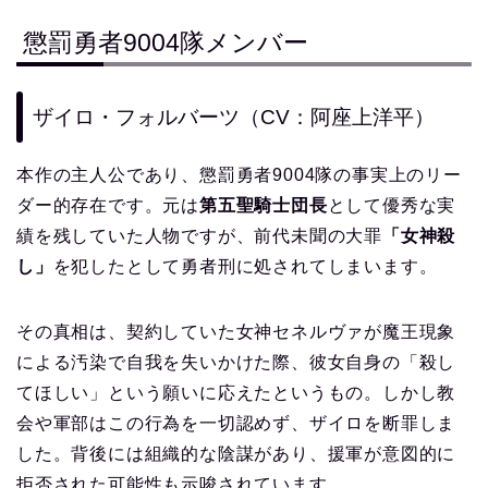
懲罰勇者9004隊メンバー
ザイロ・フォルバーツ（CV：阿座上洋平）
本作の主人公であり、懲罰勇者9004隊の事実上のリー
ダー的存在です。元は
第五聖騎士団長
として優秀な実
績を残していた人物ですが、前代未聞の大罪
「女神殺
し」
を犯したとして勇者刑に処されてしまいます。
その真相は、契約していた女神セネルヴァが魔王現象
による汚染で自我を失いかけた際、彼女自身の「殺し
てほしい」という願いに応えたというもの。しかし教
会や軍部はこの行為を一切認めず、ザイロを断罪しま
した。背後には組織的な陰謀があり、援軍が意図的に
拒否された可能性も示唆されています。