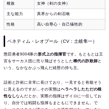
種族
女神（剣の女神）
主な能力
異界からの剣召喚
性格
高い自尊心・自己犠牲的
ベネティム・レオプール（CV：土岐隼一）
懲罰勇者9004隊の
形式上の指揮官
です。もともとは王
宮をサーカス団に売り飛ばそうとした
稀代の詐欺師
と
いう、なかなかぶっ飛んだ経歴の持ち主。
話術と詐術に非常に長けており、一見すると有能そう
に見えるのですが…その実態は
ヘラヘラしたただの根
性なし
なんだとか。実際の指揮はザイロに一任してお
り、自分では戦闘も指揮もまともにできません。で