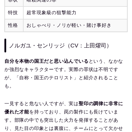
特技
超常現象級の狙撃能力
性格
おしゃべり・ノリが軽い・賭け事好き
ノルガユ・センリッジ（CV：上田燿司）
自分を本物の国王だと思い込んでいる
という、なかな
か強烈なキャラクターです。実際の罪状は不明です
が、「自称・国王のテロリスト」と紹介されること
も。
一見すると危ない人ですが、実は
聖印の調律に非常に
優れた才能
を持っており、罠の製作にも長けていま
す。部隊の中でも突出した火力を発揮することがあ
り、見た目の印象とは裏腹に、チームにとって欠かせ