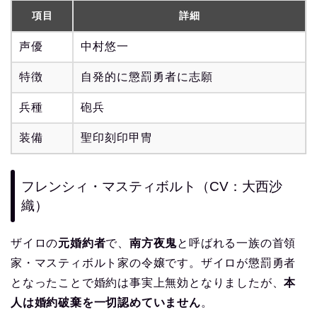
項目
詳細
声優
中村悠一
特徴
自発的に懲罰勇者に志願
兵種
砲兵
装備
聖印刻印甲冑
フレンシィ・マスティボルト（CV：大西沙
織）
ザイロの
元婚約者
で、
南方夜鬼
と呼ばれる一族の首領
家・マスティボルト家の令嬢です。ザイロが懲罰勇者
となったことで婚約は事実上無効となりましたが、
本
人は婚約破棄を一切認めていません
。