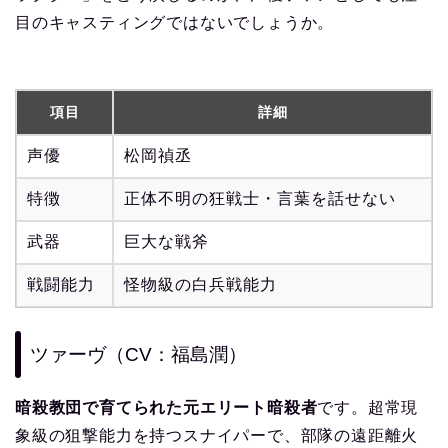
目のキャスティングではないでしょうか。
項目
詳細
声優
松岡禎丞
特徴
正体不明の狂戦士・言葉を話せない
武器
巨大な戦斧
戦闘能力
怪物級の白兵戦能力
ツァーヴ（CV：福島潤）
暗殺教団で育てられた元エリート暗殺者
です。超常現
象級の狙撃能力を持つスナイパーで、部隊の遠距離火