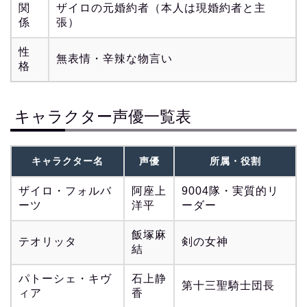
関
ザイロの元婚約者（本人は現婚約者と主
係
張）
性
無表情・辛辣な物言い
格
キャラクター声優一覧表
キャラクター名
声優
所属・役割
ザイロ・フォルバ
阿座上
9004隊・実質的リ
ーツ
洋平
ーダー
飯塚麻
テオリッタ
剣の女神
結
パトーシェ・キヴ
石上静
第十三聖騎士団長
ィア
香