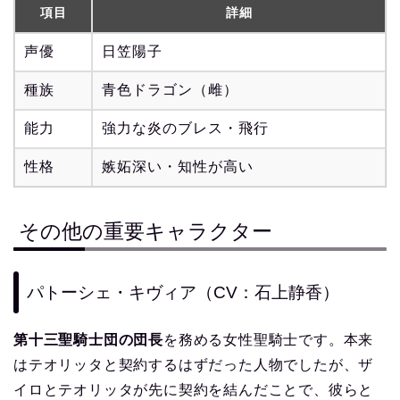
項目
詳細
声優
日笠陽子
種族
青色ドラゴン（雌）
能力
強力な炎のブレス・飛行
性格
嫉妬深い・知性が高い
その他の重要キャラクター
パトーシェ・キヴィア（CV：石上静香）
第十三聖騎士団の団長
を務める女性聖騎士です。本来
はテオリッタと契約するはずだった人物でしたが、ザ
イロとテオリッタが先に契約を結んだことで、彼らと