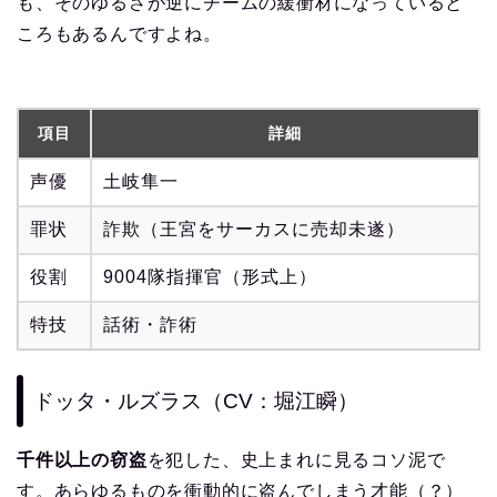
も、そのゆるさが逆にチームの緩衝材になっていると
ころもあるんですよね。
項目
詳細
声優
土岐隼一
罪状
詐欺（王宮をサーカスに売却未遂）
役割
9004隊指揮官（形式上）
特技
話術・詐術
ドッタ・ルズラス（CV：堀江瞬）
千件以上の窃盗
を犯した、史上まれに見るコソ泥で
す。あらゆるものを衝動的に盗んでしまう才能（？）