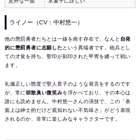
意外な一面
氷菓子に詳しい
ライノー（CV：中村悠一）
他の懲罰勇者たちとは一線を画す存在で、なんと
自発
的に懲罰勇者に志願した
という異端者です。砲兵とし
ての才覚を持ち、聖印が刻印された甲冑を纏って戦い
ます。
礼儀正しい態度で聖人君子のような発言をするのです
が、常に
胡散臭い微笑み
を浮かべており、その本心は
誰にも読めません。中村悠一さんの演技で、この「表
面上は紳士的だけど底知れない不気味さ」がどう表現
されるのか、非常に楽しみなキャラクターです。