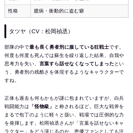
性格
臆病・衝動的に盗む癖
タツヤ（CV：松岡禎丞）
部隊の中で
最も長く勇者刑に服している狂戦士
です。
何度も何度も死んでは蘇生を繰り返した結果、自我や
思考力を失い、
言葉すら話せなくなってしまった
とい
う、勇者刑の残酷さを体現するようなキャラクターで
すね。
正体も過去も何もかもが謎に包まれていますが、白兵
戦闘能力は
「怪物級」
と称されるほど。巨大な戦斧を
まるで包丁のように軽々と扱い、戦場では圧倒的な力
を発揮します。松岡禎丞さんが「言葉を話せないキャ
ラクター」をどう演じるのか、声優ファンとしても注