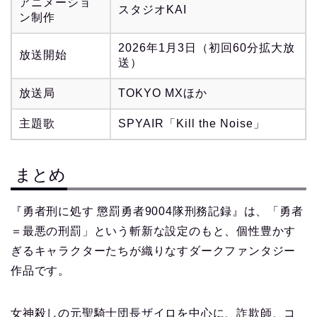
アニメーショ
スタジオKAI
ン制作
2026年1月3日（初回60分拡大放
放送開始
送）
放送局
TOKYO MXほか
主題歌
SPYAIR「Kill the Noise」
まとめ
『勇者刑に処す 懲罰勇者9004隊刑務記録』は、「勇者
＝最悪の刑罰」という斬新な設定のもと、個性豊かす
ぎるキャラクターたちが織りなすダークファンタジー
作品です。
女神殺しの元聖騎士団長ザイロを中心に、詐欺師、コ