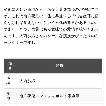
変化に乏しい表情から辛辣な言葉を放つのが特徴です
が、これは南方夜鬼の一族に共通する「忠告は耳に痛
くなければ覚えない」という文化的背景があるため。
つまり、きつい言葉はある意味での愛情表現でもある
んです。大西沙織さんのクールな演技がぴったりのキ
ャラクターですね。
項
詳細
目
声
大西沙織
優
所
南方夜鬼・マスティボルト家令嬢
属