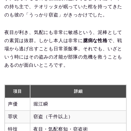
の持ち主で、テオリッタが眠っていた棺を持ってきた
のも彼の「うっかり窃盗」がきっかけでした。
夜目が利き、気配にも非常に敏感という、泥棒として
の素質は抜群。しかし本人は非常に
臆病な性格
で、戦
場から逃げ出すことも日常茶飯事。それでも、いざと
いう時にはその盗みの才能が部隊の危機を救うことも
あるのが面白いところです。
項目
詳細
声優
堀江瞬
罪状
窃盗（千件以上）
特技
夜目・気配察知・窃盗術