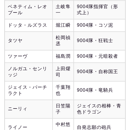
ベネティム・レオ
土岐隼
9004隊指揮官（形
プール
一
式上）
ドッタ・ルズラス
堀江瞬
9004隊・コソ泥
松岡禎
タツヤ
9004隊・狂戦士
丞
ツァーヴ
福島潤
9004隊・元暗殺者
ノルガユ・センリ
上田燿
9004隊・自称国王
ッジ
司
ジェイス・パーチ
千葉翔
9004隊・竜騎兵
ラクト
也
日笠陽
ジェイスの相棒・青
ニーリィ
子
色ドラゴン
中村悠
ライノー
自発志願の砲兵