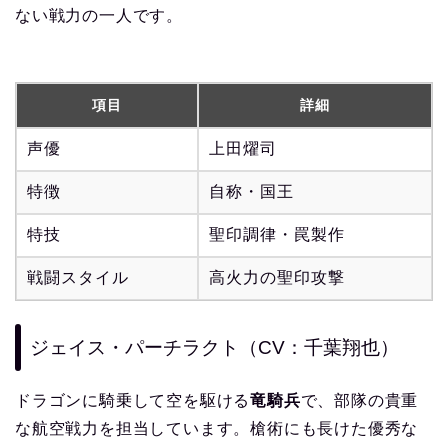
ない戦力の一人です。
項目
詳細
声優
上田燿司
特徴
自称・国王
特技
聖印調律・罠製作
戦闘スタイル
高火力の聖印攻撃
ジェイス・パーチラクト（CV：千葉翔也）
ドラゴンに騎乗して空を駆ける
竜騎兵
で、部隊の貴重
な航空戦力を担当しています。槍術にも長けた優秀な