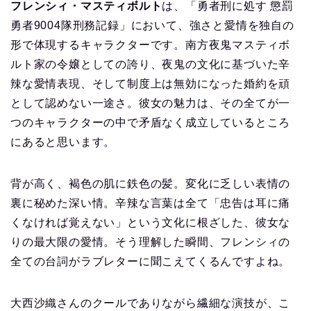
フレンシィ・マスティボルト
は、「勇者刑に処す 懲罰
勇者9004隊刑務記録」において、強さと愛情を独自の
形で体現するキャラクターです。南方夜鬼マスティボ
ルト家の令嬢としての誇り、夜鬼の文化に基づいた辛
辣な愛情表現、そして制度上は無効になった婚約を頑
として認めない一途さ。彼女の魅力は、その全てが一
つのキャラクターの中で矛盾なく成立しているところ
にあると思います。
背が高く、褐色の肌に鉄色の髪。変化に乏しい表情の
裏に秘めた深い情。辛辣な言葉は全て「忠告は耳に痛
くなければ覚えない」という文化に根ざした、彼女な
りの最大限の愛情。そう理解した瞬間、フレンシィの
全ての台詞がラブレターに聞こえてくるんですよね。
大西沙織さんのクールでありながら繊細な演技が、こ