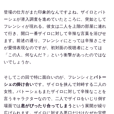
登場の仕方がまた印象的なんですよね。ザイロとパト
ーシェが潜入調査を進めていたところに、突如として
フレンシィが現れる。彼女は二人を上階の部屋に連れ
て行き、開口一番ザイロに対して辛辣な言葉を浴びせ
ます。前述の通り、フレンシィにとっては辛辣さこそ
が愛情表現なのですが、初対面の視聴者にとっては
「この人、何なんだ？」という衝撃があったのではな
いでしょうか。
そしてこの回で特に面白いのが、フレンシィと
パトー
シェの掛け合い
です。ザイロを挟んで対峙する二人の
女性。パトーシェもまたザイロに対して辛辣なことを
言うキャラクターなので、二人でザイロをいじり倒す
場面では
息がぴったり合ってしまう
という展開が繰り
広げられます。ザイロに対する悪口だけはなぜか完璧