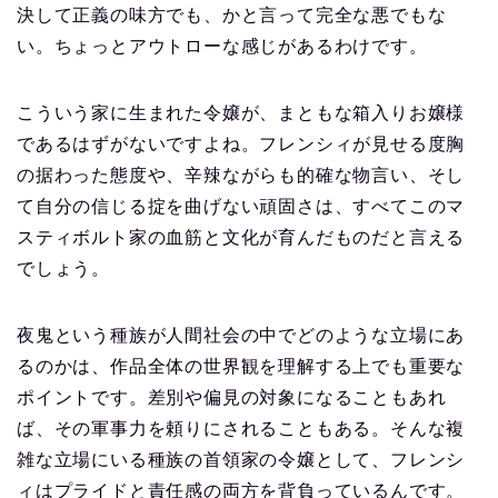
決して正義の味方でも、かと言って完全な悪でもな
い。ちょっとアウトローな感じがあるわけです。
こういう家に生まれた令嬢が、まともな箱入りお嬢様
であるはずがないですよね。フレンシィが見せる度胸
の据わった態度や、辛辣ながらも的確な物言い、そし
て自分の信じる掟を曲げない頑固さは、すべてこのマ
スティボルト家の血筋と文化が育んだものだと言える
でしょう。
夜鬼という種族が人間社会の中でどのような立場にあ
るのかは、作品全体の世界観を理解する上でも重要な
ポイントです。差別や偏見の対象になることもあれ
ば、その軍事力を頼りにされることもある。そんな複
雑な立場にいる種族の首領家の令嬢として、フレンシ
ィはプライドと責任感の両方を背負っているんです。