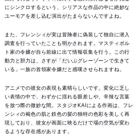
にシンクロするという、シリアスな作品の中に絶妙な
ユーモアを差し込む演出がたまらないんですよね。
また、フレンシィが実は冒険者に偽装して独自に潜入
調査を行っていたことも明かされます。マスティボル
ト家の令嬢が自ら前線に出て情報収集を行う。この行
動力と胆力は、さすが「だいぶグレーゾーンで生きて
いる」一族の首領家令嬢だと感嘆させられますね。
アニメでの彼女の表現も素晴らしいです。変化に乏し
い表情の中で、わずかに揺れる眼差しや、辛辣な言葉
を放つ際の微妙な間。スタジオKAIによる作画は、フレ
ンシィの褐色の肌と鉄色の髪の独特の色彩を美しく再
現しており、彼女が画面に映るだけで場の空気が変わ
るような存在感があります。