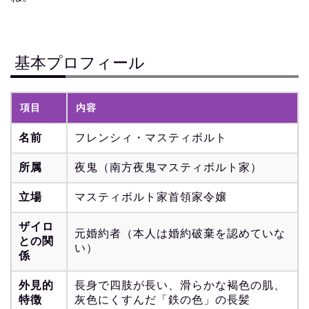
基本プロフィール
項目
内容
名前
フレンシィ・マスティボルト
所属
夜鬼（南方夜鬼マスティボルト家）
立場
マスティボルト家首領家令嬢
ザイロ
元婚約者（本人は婚約破棄を認めていな
との関
い）
係
外見的
長身で四肢が長い、滑らかな褐色の肌、
特徴
灰色にくすんだ「鉄の色」の長髪