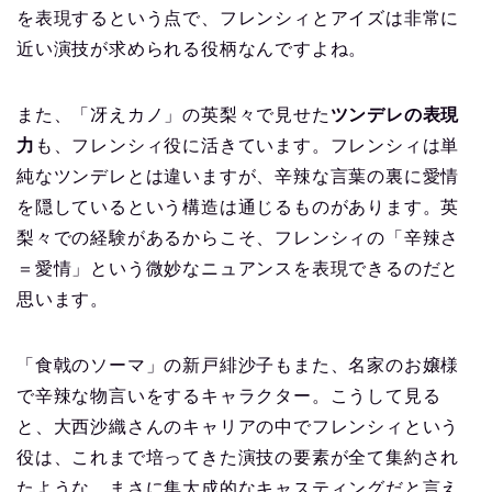
を表現するという点で、フレンシィとアイズは非常に
近い演技が求められる役柄なんですよね。
また、「冴えカノ」の英梨々で見せた
ツンデレの表現
力
も、フレンシィ役に活きています。フレンシィは単
純なツンデレとは違いますが、辛辣な言葉の裏に愛情
を隠しているという構造は通じるものがあります。英
梨々での経験があるからこそ、フレンシィの「辛辣さ
＝愛情」という微妙なニュアンスを表現できるのだと
思います。
「食戟のソーマ」の新戸緋沙子もまた、名家のお嬢様
で辛辣な物言いをするキャラクター。こうして見る
と、大西沙織さんのキャリアの中でフレンシィという
役は、これまで培ってきた演技の要素が全て集約され
たような、まさに集大成的なキャスティングだと言え