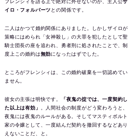
フレンシィを語る上で絶対に外せないのが、主人公
ザ
イロ・フォルバーツ
との関係です。
二人はかつて婚約関係にありました。しかしザイロが
策略にはめられ「女神殺し」の大罪を犯したとして聖
騎士団長の座を追われ、勇者刑に処されたことで、制
度上この婚約は
無効
になったはずでした。
ところがフレンシィは、この婚約破棄を一切認めてい
ません。
彼女の主張は明快です。
「夜鬼の掟では、一度契約し
た以上は有効」
。人間社会の制度がどう変わろうと、
夜鬼には夜鬼のルールがある。そしてマスティボルト
家の令嬢として、一度結んだ契約を撤回するなどあり
えないことだ、と。