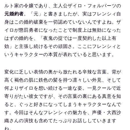
ルト家の令嬢であり、主人公ザイロ・フォルバーツの
元婚約者
。「元」と書きましたが、実はフレンシィ自
身はこの婚約破棄を一切認めていないんですよね。ザ
イロが懲罰勇者になったことで制度上は無効になった
はずの婚約を、「夜鬼の掟では一度契約した以上有
効」と主張し続けるその頑固さ。ここにフレンシィと
いうキャラクターの本質が表れていると思います。
変化に乏しい表情の奥から放たれる辛辣な言葉、背が
高く褐色の肌に鉄色の髪を持つ凛々しい外見、そして
何よりザイロを想い続ける一途な姿。一見クールで近
寄りがたい彼女ですが、その言葉の裏にある真意を知
ると、ぐっと好きになってしまうキャラクターなんで
す。今回はそんなフレンシィの魅力を、声優・大西沙
織さんの演技も含めてたっぷりお話ししていきます
ね。