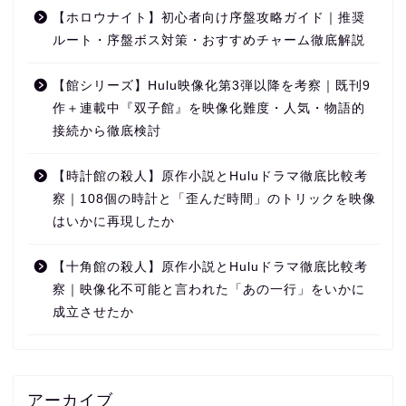
【ホロウナイト】初心者向け序盤攻略ガイド｜推奨
ルート・序盤ボス対策・おすすめチャーム徹底解説
【館シリーズ】Hulu映像化第3弾以降を考察｜既刊9
作＋連載中『双子館』を映像化難度・人気・物語的
接続から徹底検討
【時計館の殺人】原作小説とHuluドラマ徹底比較考
察｜108個の時計と「歪んだ時間」のトリックを映像
はいかに再現したか
【十角館の殺人】原作小説とHuluドラマ徹底比較考
察｜映像化不可能と言われた「あの一行」をいかに
成立させたか
アーカイブ