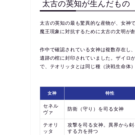
太古の英知が生んだもの
太古の英知の最も驚異的な産物が、
女神
魔王現象に対抗するために太古の文明が
作中で確認されている女神は複数存在し、
遺跡の棺に封印されていました。ザイロ
で、テオリッタとは
同じ種（決戦生命体
女神
特性
セネル
防衛（守り）を司る女神
ヴァ
テオリ
攻撃を司る女神。異界から剣
ッタ
する力を持つ