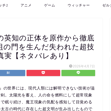
ッチ2
アニメ
ゲーム
ウィッチャー
ゼル
の英知の正体を原作から徹底
祖の門を生んだ失われた超技
真実【ネタバレあり】
2026年4月7日
』
の世界には、現代人類には解明できない技術が溢
聖剣。太陽光を蓄え、人の命を燃料にして超常現象
中で眠り続け、魔王現象の気配を感知して目覚める
か太古の時代に存在した超文明が生み出したもので