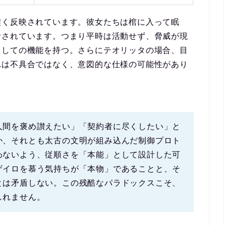
濃く反映されています。彼女たちは
棺に入って眠
計されています。つまり平時は活動せず、脅威が現
としての機能を持つ。さらにテオリッタの場合、目
れは不具合ではなく、意図的な仕様の可能性があり
人間を褒め讃えたい」「契約者に尽くしたい」と
か、それとも太古の文明が組み込んだ
制御プロト
わないよう、従順さを「本能」として設計した可
ザイロを慕う気持ちが「本物」であることと、そ
とは矛盾しない。この残酷なパラドックスこそ、
しれません。