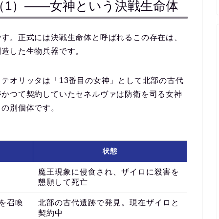
（1）――女神という決戦生命体
です。正式には
決戦生命体
と呼ばれるこの存在は、
創造した生物兵器です。
テオリッタは「13番目の女神」として北部の古代
がかつて契約していたセネルヴァは防衛を司る女神
）の別個体
です。
状態
魔王現象に侵食され、ザイロに殺害を
懇願して死亡
を召喚
北部の古代遺跡で発見。現在ザイロと
契約中