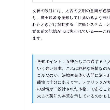
女神の設計には、太古の文明の意図が色
り、魔王現象を感知して目覚める
よう設
れたときだけ起動する「防衛システム」
覚め前の記憶がほぼ失われている――こ
ます。
考察ポイント：
女神たちに共通する「
いう強い欲求。これは純粋な感情なの
コル
なのか。決戦生命体が人間に逆ら
能性は十分にあります。テオリッタが
の感情が「設計された本物」であるこ
太古の英知の本質を示しているのかも