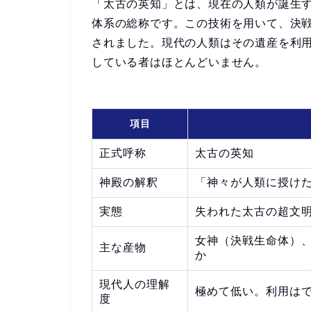
「太古の英知」とは、現在の人類が誕生
体系の総称
です。この技術を用いて、決
されました。現代の人類はその遺産を利
している者はほとんどいません。
項目
正式呼称
太古の英知
神殿の解釈
「神々が人類に授け
実態
失われた太古の超文
女神（決戦生命体）
主な産物
か
現代人の理解
極めて低い。利用は
度