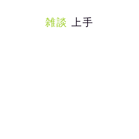
雑談
上手