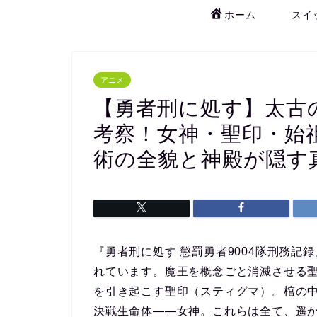
ホーム
スイ
アニメ
【勇者刑に処す】太古
考察！女神・聖印・始
術の全貌と神殿が隠す
『勇者刑に処す 懲罰勇者9004隊刑務記録
れています。魔王を概念ごと消滅させる
を引き起こす聖印（スティグマ）。棺の
決戦生命体――女神。これらは全て、遥