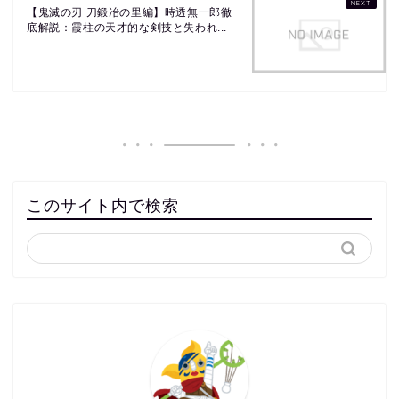
【鬼滅の刃 刀鍛冶の里編】時透無一郎徹
底解説：霞柱の天才的な剣技と失われ...
このサイト内で検索