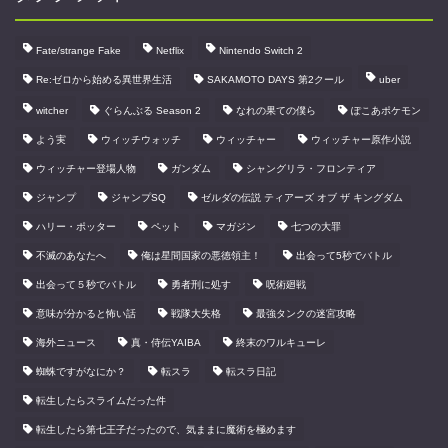
Fate/strange Fake
Netflix
Nintendo Switch 2
Re:ゼロから始める異世界生活
SAKAMOTO DAYS 第2クール
uber
witcher
ぐらんぶる Season 2
なれの果ての僕ら
ぽこあポケモン
よう実
ウィッチウォッチ
ウィッチャー
ウィッチャー原作小説
ウィッチャー登場人物
ガンダム
シャングリラ・フロンティア
ジャンプ
ジャンプSQ
ゼルダの伝説 ティアーズ オブ ザ キングダム
ハリー・ポッター
ペット
マガジン
七つの大罪
不滅のあなたへ
俺は星間国家の悪徳領主！
出会って5秒でバトル
出会って５秒でバトル
勇者刑に処す
呪術廻戦
意味が分かると怖い話
戦隊大失格
最強タンクの迷宮攻略
海外ニュース
真・侍伝YAIBA
終末のワルキューレ
蜘蛛ですがなにか？
転スラ
転スラ日記
転生したらスライムだった件
転生したら第七王子だったので、気ままに魔術を極めます