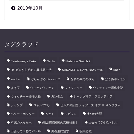
2019年10月
タグクラウド
Fate/strange Fake
Netflix
Nintendo Switch 2
Re:ゼロから始める異世界生活
SAKAMOTO DAYS 第2クール
uber
witcher
ぐらんぶる Season 2
なれの果ての僕ら
ぽこあポケモン
よう実
ウィッチウォッチ
ウィッチャー
ウィッチャー原作小説
ウィッチャー登場人物
ガンダム
シャングリラ・フロンティア
ジャンプ
ジャンプSQ
ゼルダの伝説 ティアーズ オブ ザ キングダム
ハリー・ポッター
ペット
マガジン
七つの大罪
不滅のあなたへ
俺は星間国家の悪徳領主！
出会って5秒でバトル
出会って５秒でバトル
勇者刑に処す
呪術廻戦