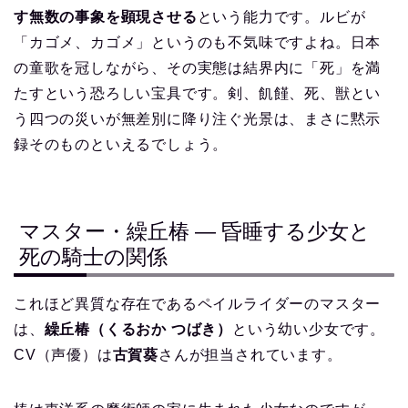
す無数の事象を顕現させる
という能力です。ルビが
「カゴメ、カゴメ」というのも不気味ですよね。日本
の童歌を冠しながら、その実態は結界内に「死」を満
たすという恐ろしい宝具です。剣、飢饉、死、獣とい
う四つの災いが無差別に降り注ぐ光景は、まさに黙示
録そのものといえるでしょう。
マスター・繰丘椿 ― 昏睡する少女と
死の騎士の関係
これほど異質な存在であるペイルライダーのマスター
は、
繰丘椿（くるおか つばき）
という幼い少女です。
CV（声優）は
古賀葵
さんが担当されています。