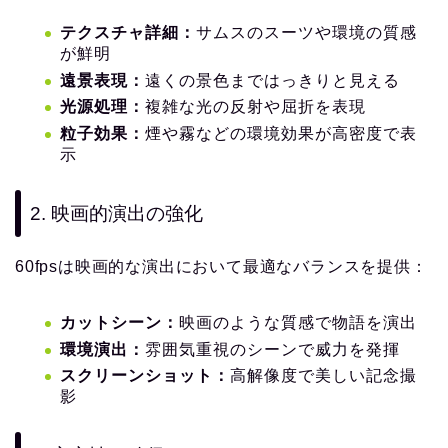
テクスチャ詳細：
サムスのスーツや環境の質感
が鮮明
遠景表現：
遠くの景色まではっきりと見える
光源処理：
複雑な光の反射や屈折を表現
粒子効果：
煙や霧などの環境効果が高密度で表
示
2. 映画的演出の強化
60fpsは映画的な演出において最適なバランスを提供：
カットシーン：
映画のような質感で物語を演出
環境演出：
雰囲気重視のシーンで威力を発揮
スクリーンショット：
高解像度で美しい記念撮
影