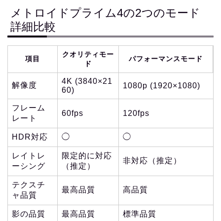
メトロイドプライム4の2つのモード
詳細比較
クオリティモー
項目
パフォーマンスモード
ド
4K (3840×21
解像度
1080p (1920×1080)
60)
フレーム
60fps
120fps
レート
HDR対応
◯
◯
レイトレ
限定的に対応
非対応（推定）
ーシング
（推定）
テクスチ
最高品質
高品質
ャ品質
影の品質
最高品質
標準品質