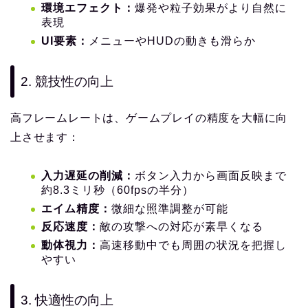
環境エフェクト：
爆発や粒子効果がより自然に
表現
UI要素：
メニューやHUDの動きも滑らか
2. 競技性の向上
高フレームレートは、ゲームプレイの精度を大幅に向
上させます：
入力遅延の削減：
ボタン入力から画面反映まで
約8.3ミリ秒（60fpsの半分）
エイム精度：
微細な照準調整が可能
反応速度：
敵の攻撃への対応が素早くなる
動体視力：
高速移動中でも周囲の状況を把握し
やすい
3. 快適性の向上