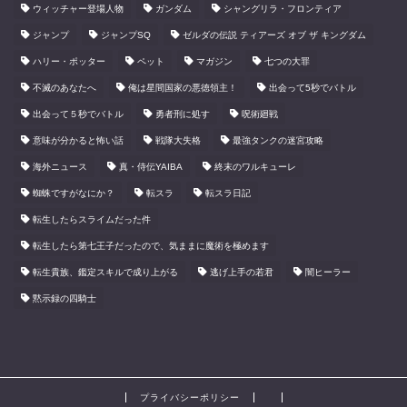
ウィッチャー登場人物
ガンダム
シャングリラ・フロンティア
ジャンプ
ジャンプSQ
ゼルダの伝説 ティアーズ オブ ザ キングダム
ハリー・ポッター
ペット
マガジン
七つの大罪
不滅のあなたへ
俺は星間国家の悪徳領主！
出会って5秒でバトル
出会って５秒でバトル
勇者刑に処す
呪術廻戦
意味が分かると怖い話
戦隊大失格
最強タンクの迷宮攻略
海外ニュース
真・侍伝YAIBA
終末のワルキューレ
蜘蛛ですがなにか？
転スラ
転スラ日記
転生したらスライムだった件
転生したら第七王子だったので、気ままに魔術を極めます
転生貴族、鑑定スキルで成り上がる
逃げ上手の若君
闇ヒーラー
黙示録の四騎士
プライバシーポリシー