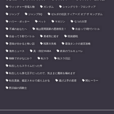
ウィッチャー登場人物
ガンダム
シャングリラ・フロンティア
ジャンプ
ジャンプSQ
ゼルダの伝説 ティアーズ オブ ザ キングダム
ハリー・ポッター
ペット
マガジン
七つの大罪
不滅のあなたへ
俺は星間国家の悪徳領主！
出会って5秒でバトル
出会って５秒でバトル
勇者刑に処す
呪術廻戦
意味が分かると怖い話
戦隊大失格
最強タンクの迷宮攻略
海外ニュース
真・侍伝YAIBA
終末のワルキューレ
蜘蛛ですがなにか？
転スラ
転スラ日記
転生したらスライムだった件
転生したら第七王子だったので、気ままに魔術を極めます
転生貴族、鑑定スキルで成り上がる
逃げ上手の若君
闇ヒーラー
黙示録の四騎士