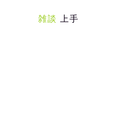
雑談
上手