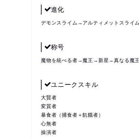
進化
デモンスライム→アルティメットスライ
称号
魔物を統べる者→魔王→新星→真なる魔
ユニークスキル
大賢者
変質者
暴食者（捕食者＋飢餓者）
心無者
操演者