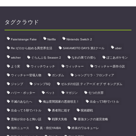
タグクラウド
Fate/strange Fake
Netflix
Nintendo Switch 2
Re:ゼロから始める異世界生活
SAKAMOTO DAYS 第2クール
uber
witcher
ぐらんぶる Season 2
なれの果ての僕ら
ぽこあポケモン
よう実
ウィッチウォッチ
ウィッチャー
ウィッチャー原作小説
ウィッチャー登場人物
ガンダム
シャングリラ・フロンティア
ジャンプ
ジャンプSQ
ゼルダの伝説 ティアーズ オブ ザ キングダム
ハリー・ポッター
ペット
マガジン
七つの大罪
不滅のあなたへ
俺は星間国家の悪徳領主！
出会って5秒でバトル
出会って５秒でバトル
勇者刑に処す
呪術廻戦
意味が分かると怖い話
戦隊大失格
最強タンクの迷宮攻略
海外ニュース
真・侍伝YAIBA
終末のワルキューレ