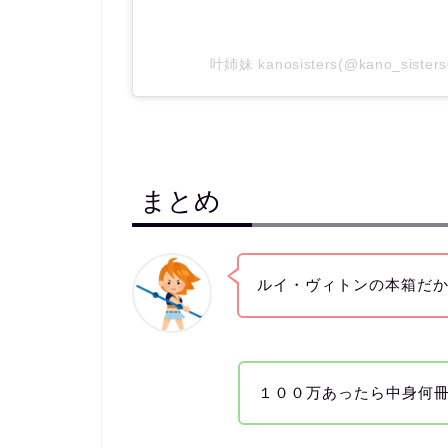
叶姉妹 kanosisters(@kano_sis
まとめ
ルイ・ヴィトンの本箱だ
１００万あったら中身何