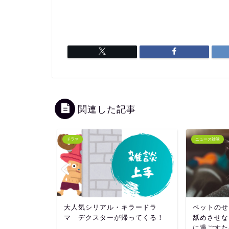
関連した記事
ドラマ
ニュース雑談
粛しない行
大人気シリアル・キラードラ
ペットのせ
マ デクスターが帰ってくる！
舐めさせな
に過ごすた