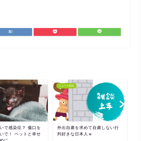
ニュース雑談
ド
いで感染症？ 傷口を
外出自粛を求めて自粛しない行
大
いで！ ペットと幸せ
列好きな日本人ｗ
マ
めに