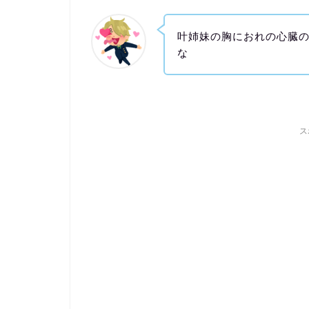
叶姉妹の胸におれの心臓
な
ス