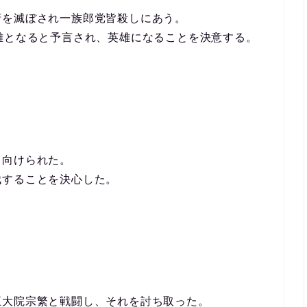
府を滅ぼされ一族郎党皆殺しにあう。
雄となると予言され、英雄になることを決意する。
し向けられた。
伐することを決心した。
五大院宗繁と戦闘し、それを討ち取った。