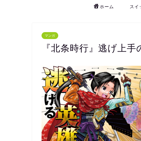
ホーム
スイ
マンガ
『北条時行』逃げ上手