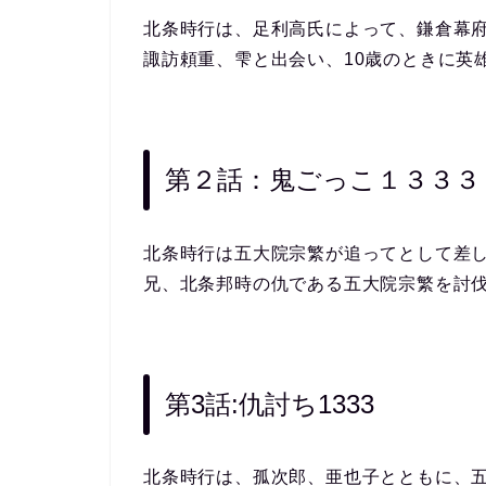
北条時行は、足利高氏によって、鎌倉幕
諏訪頼重、雫と出会い、10歳のときに英
第２話：鬼ごっこ１３３３
北条時行は五大院宗繁が追ってとして差
兄、北条邦時の仇である五大院宗繁を討
第3話:仇討ち1333
北条時行は、孤次郎、亜也子とともに、