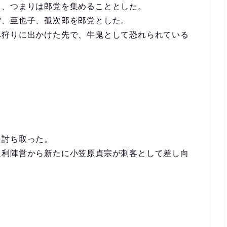
ち、つまりは郎党を集めることとした。
雫、亜也子、孤次郎を郎党とした。
へ狩りに出かけた先で、牛鬼として恐れられている
を討ち取った。
足利陣営から新たに小笠原貞宗が刺客として差し向