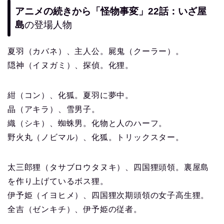
アニメの続きから「怪物事変」22話：いざ屋
島
の登場人物
夏羽（カバネ）、主人公。屍鬼（クーラー）。
隠神（イヌガミ）、探偵。化狸。
紺（コン）、化狐。夏羽に夢中。
晶（アキラ）、雪男子。
織（シキ）、蜘蛛男。化物と人のハーフ。
野火丸（ノビマル）、化狐。トリックスター。
太三郎狸（タサブロウタヌキ）、四国狸頭領。裏屋島
を作り上げているボス狸。
伊予姫（イヨヒメ）、四国狸次期頭領の女子高生狸。
全吉（ゼンキチ）、伊予姫の従者。