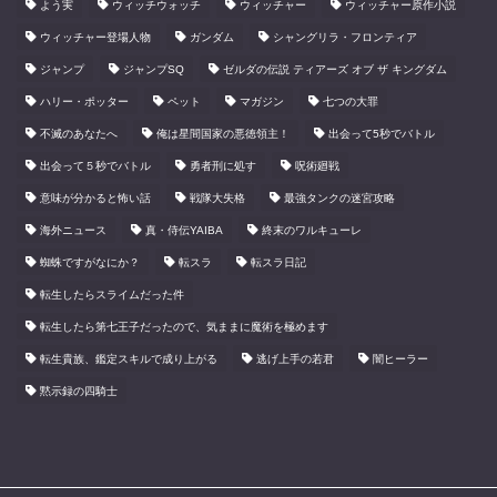
よう実
ウィッチウォッチ
ウィッチャー
ウィッチャー原作小説
ウィッチャー登場人物
ガンダム
シャングリラ・フロンティア
ジャンプ
ジャンプSQ
ゼルダの伝説 ティアーズ オブ ザ キングダム
ハリー・ポッター
ペット
マガジン
七つの大罪
不滅のあなたへ
俺は星間国家の悪徳領主！
出会って5秒でバトル
出会って５秒でバトル
勇者刑に処す
呪術廻戦
意味が分かると怖い話
戦隊大失格
最強タンクの迷宮攻略
海外ニュース
真・侍伝YAIBA
終末のワルキューレ
蜘蛛ですがなにか？
転スラ
転スラ日記
転生したらスライムだった件
転生したら第七王子だったので、気ままに魔術を極めます
転生貴族、鑑定スキルで成り上がる
逃げ上手の若君
闇ヒーラー
黙示録の四騎士