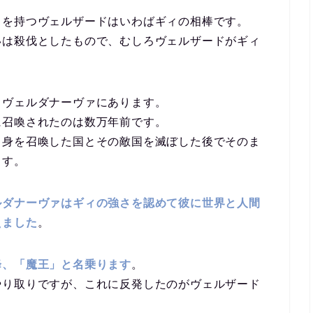
名を持つヴェルザードはいわばギィの相棒です。
いは殺伐としたもので、むしろヴェルザードがギィ
」ヴェルダナーヴァにあります。
に召喚されたのは数万年前です。
自身を召喚した国とその敵国を滅ぼした後でそのま
ます。
ルダナーヴァはギィの強さを認めて彼に世界と人間
えました
。
降、「魔王」と名乗ります
。
やり取りですが、これに反発したのがヴェルザード