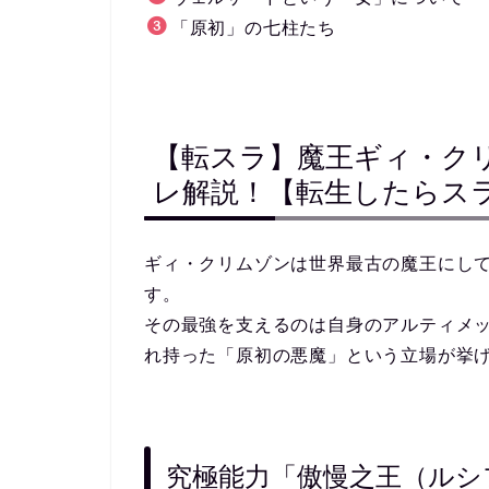
「原初」の七柱たち
【転スラ】魔王ギィ・ク
レ解説！【転生したらス
ギィ・クリムゾンは世界最古の魔王にし
す。
その最強を支えるのは自身のアルティメ
れ持った「原初の悪魔」という立場が挙
究極能力「傲慢之王（ルシ