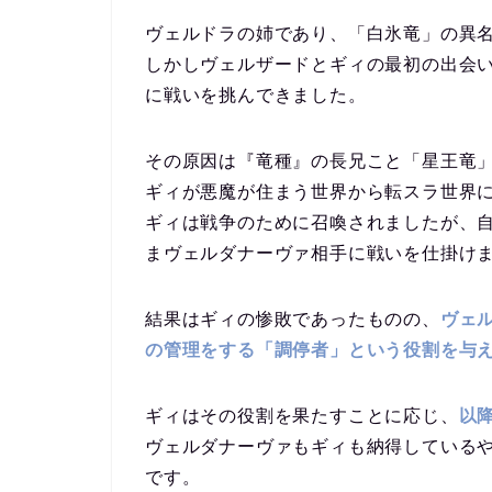
ヴェルドラの姉であり、「白氷竜」の異
しかしヴェルザードとギィの最初の出会
に戦いを挑んできました。
その原因は『竜種』の長兄こと「星王竜
ギィが悪魔が住まう世界から転スラ世界
ギィは戦争のために召喚されましたが、
まヴェルダナーヴァ相手に戦いを仕掛け
結果はギィの惨敗であったものの、
ヴェ
の管理をする「調停者」という役割を与
ギィはその役割を果たすことに応じ、
以
ヴェルダナーヴァもギィも納得している
です。