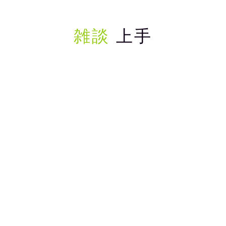
雑談
上手