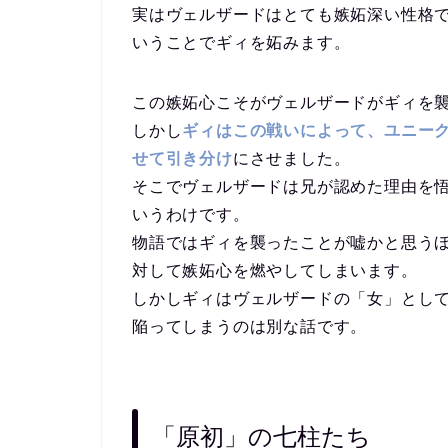
実はヴェルザードはとても嫉妬深い性格
いうことでギィを妬みます。
この嫉妬心こそがヴェルザードがギィを
しかし
ギィはこの戦いによって、ユニー
せて引き分け
にさせました。
そこでヴェルザードは兄が認めた理由を
いうわけです。
物語ではギィを襲ったことが嘘かと思う
対して嫉妬心を燃やしてしまいます。
しかしギィはヴェルザードの「女」とし
陥ってしまうのは別な話です。
「原初」の七柱たち