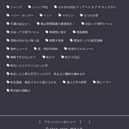
ジャンプ
ジャンプSQ
ゼルダの伝説 ティアーズ オブ ザ キングダム
ハリー・ポッター
ペット
マガジン
七つの大罪
不滅のあなたへ
俺は星間国家の悪徳領主！
出会って5秒でバトル
出会って５秒でバトル
勇者刑に処す
呪術廻戦
意味が分かると怖い話
戦隊大失格
最強タンクの迷宮攻略
海外ニュース
真・侍伝YAIBA
終末のワルキューレ
蜘蛛ですがなにか？
転スラ
転スラ日記
転生したらスライムだった件
転生したら第七王子だったので、気ままに魔術を極めます
転生貴族、鑑定スキルで成り上がる
逃げ上手の若君
闇ヒーラー
黙示録の四騎士
プライバシーポリシー