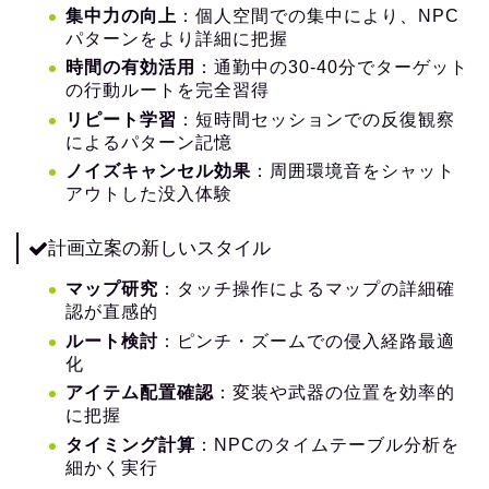
集中力の向上
：個人空間での集中により、NPC
パターンをより詳細に把握
時間の有効活用
：通勤中の30-40分でターゲット
の行動ルートを完全習得
リピート学習
：短時間セッションでの反復観察
によるパターン記憶
ノイズキャンセル効果
：周囲環境音をシャット
アウトした没入体験
計画立案の新しいスタイル
マップ研究
：タッチ操作によるマップの詳細確
認が直感的
ルート検討
：ピンチ・ズームでの侵入経路最適
化
アイテム配置確認
：変装や武器の位置を効率的
に把握
タイミング計算
：NPCのタイムテーブル分析を
細かく実行