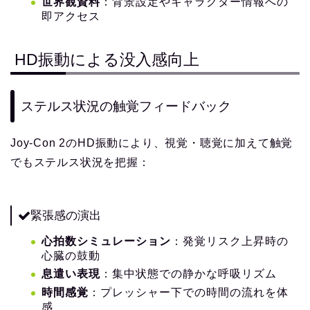
世界観資料
：背景設定やキャラクター情報への
即アクセス
HD振動による没入感向上
ステルス状況の触覚フィードバック
Joy-Con 2のHD振動により、視覚・聴覚に加えて触覚
でもステルス状況を把握：
緊張感の演出
心拍数シミュレーション
：発覚リスク上昇時の
心臓の鼓動
息遣い表現
：集中状態での静かな呼吸リズム
時間感覚
：プレッシャー下での時間の流れを体
感