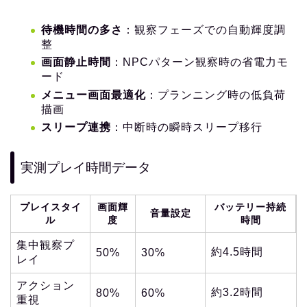
待機時間の多さ
：観察フェーズでの自動輝度調
整
画面静止時間
：NPCパターン観察時の省電力モ
ード
メニュー画面最適化
：プランニング時の低負荷
描画
スリープ連携
：中断時の瞬時スリープ移行
実測プレイ時間データ
プレイスタイ
画面輝
バッテリー持続
音量設定
ル
度
時間
集中観察プ
約4.5時間
50%
30%
レイ
アクション
約3.2時間
80%
60%
重視