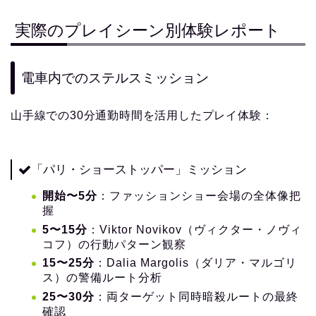
実際のプレイシーン別体験レポート
電車内でのステルスミッション
山手線での30分通勤時間を活用したプレイ体験：
「パリ・ショーストッパー」ミッション
開始〜5分
：ファッションショー会場の全体像把
握
5〜15分
：Viktor Novikov（ヴィクター・ノヴィ
コフ）の行動パターン観察
15〜25分
：Dalia Margolis（ダリア・マルゴリ
ス）の警備ルート分析
25〜30分
：両ターゲット同時暗殺ルートの最終
確認