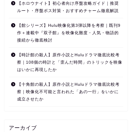
【ホロウナイト】初心者向け序盤攻略ガイド｜推奨
ルート・序盤ボス対策・おすすめチャーム徹底解説
【館シリーズ】Hulu映像化第3弾以降を考察｜既刊9
作＋連載中『双子館』を映像化難度・人気・物語的
接続から徹底検討
【時計館の殺人】原作小説とHuluドラマ徹底比較考
察｜108個の時計と「歪んだ時間」のトリックを映像
はいかに再現したか
【十角館の殺人】原作小説とHuluドラマ徹底比較考
察｜映像化不可能と言われた「あの一行」をいかに
成立させたか
アーカイブ