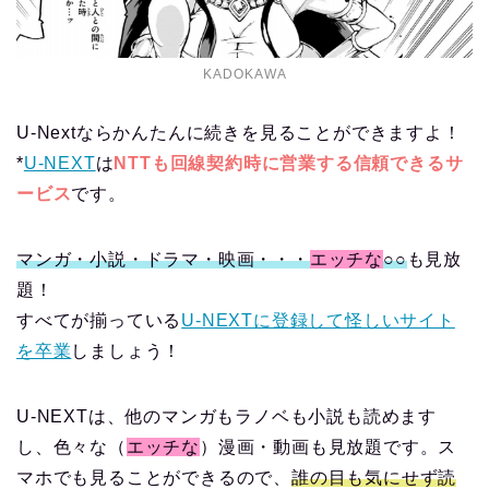
KADOKAWA
U-Nextならかんたんに続きを見ることができますよ！
*
U-NEXT
は
NTTも回線契約時に営業する信頼できるサ
ービス
です。
マンガ・小説・ドラマ・映画・・・
エッチな
○○
も見放
題！
すべてが揃っている
U-NEXTに登録して怪しいサイト
を卒業
しましょう！
U-NEXTは、他のマンガもラノベも小説も読めます
し、色々な（
エッチな
）漫画・動画も見放題です。ス
マホでも見ることができるので、
誰の目も気にせず読