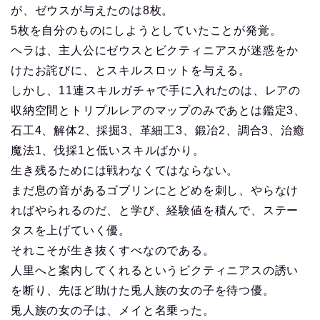
が、ゼウスが与えたのは8枚。
5枚を自分のものにしようとしていたことが発覚。
ヘラは、主人公にゼウスとビクティニアスが迷惑をか
けたお詫びに、とスキルスロットを与える。
しかし、11連スキルガチャで手に入れたのは、レアの
収納空間とトリプルレアのマップのみであとは鑑定3、
石工4、解体2、採掘3、革細工3、鍛冶2、調合3、治癒
魔法1、伐採1と低いスキルばかり。
生き残るためには戦わなくてはならない。
まだ息の音があるゴブリンにとどめを刺し、やらなけ
ればやられるのだ、と学び、経験値を積んで、ステー
タスを上げていく優。
それこそが生き抜くすべなのである。
人里へと案内してくれるというビクティニアスの誘い
を断り、先ほど助けた兎人族の女の子を待つ優。
兎人族の女の子は、メイと名乗った。