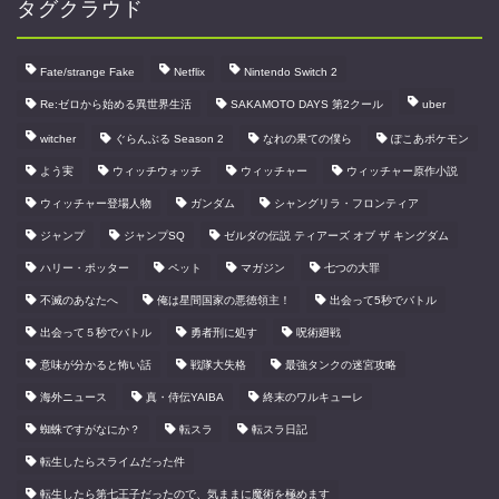
タグクラウド
Fate/strange Fake
Netflix
Nintendo Switch 2
Re:ゼロから始める異世界生活
SAKAMOTO DAYS 第2クール
uber
witcher
ぐらんぶる Season 2
なれの果ての僕ら
ぽこあポケモン
よう実
ウィッチウォッチ
ウィッチャー
ウィッチャー原作小説
ウィッチャー登場人物
ガンダム
シャングリラ・フロンティア
ジャンプ
ジャンプSQ
ゼルダの伝説 ティアーズ オブ ザ キングダム
ハリー・ポッター
ペット
マガジン
七つの大罪
不滅のあなたへ
俺は星間国家の悪徳領主！
出会って5秒でバトル
出会って５秒でバトル
勇者刑に処す
呪術廻戦
意味が分かると怖い話
戦隊大失格
最強タンクの迷宮攻略
海外ニュース
真・侍伝YAIBA
終末のワルキューレ
蜘蛛ですがなにか？
転スラ
転スラ日記
転生したらスライムだった件
転生したら第七王子だったので、気ままに魔術を極めます