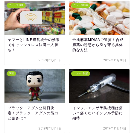
ニュース雑談
ニュース雑談
ヤフーとLINE経営統合の効果
合成麻薬MDMAで逮捕！合成
でキャッシュレス決済一人勝
麻薬の誘惑から身を守る具体
ち！
的な方法
2019年11月18日
2019年11月18日
映画
ニュース雑談
ブラック・アダム公開日決
インフルエンザ予防接種は痛
定！ブラック・アダムの能力
い？痛くないインフル予防に
と強さは？
期待
2019年11月17日
2019年11月17日