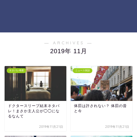
― ARCHIVES ―
2019年 11月
ネタバレ考察
ニュース雑談
ドクタースリープ結末ネタバ
体罰は許されない？ 体罰の昔
レ！まさか主人公が◯◯にな
と今
るなんて
2019年11月21日
2019年11月21日