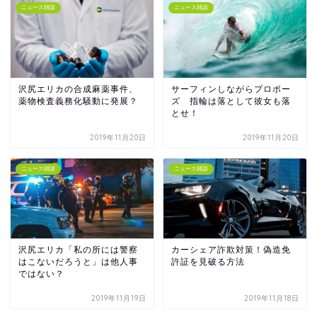
ニュース雑談
ニュース雑談
沢尻エリカの合成麻薬事件、
サーフィンしながらプロポー
薬物検査義務化騒動に発展？
ズ 指輪は落として彼女も落
とせ！
2019年11月20日
2019年11月20日
ニュース雑談
ニュース雑談
沢尻エリカ「私の所には警察
カーシェア詐欺対策！偽造免
はこないだろうと」は他人事
許証を見破る方法
ではない？
2019年11月19日
2019年11月18日