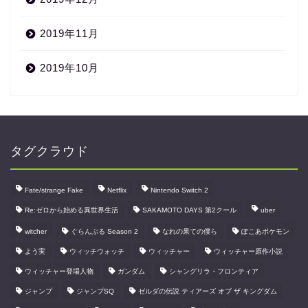
2019年11月
2019年10月
タグクラウド
Fate/strange Fake
Netflix
Nintendo Switch 2
Re:ゼロから始める異世界生活
SAKAMOTO DAYS 第2クール
uber
witcher
ぐらんぶる Season 2
なれの果ての僕ら
ぽこあポケモン
よう実
ウィッチウォッチ
ウィッチャー
ウィッチャー原作小説
ウィッチャー登場人物
ガンダム
シャングリラ・フロンティア
ジャンプ
ジャンプSQ
ゼルダの伝説 ティアーズ オブ ザ キングダム