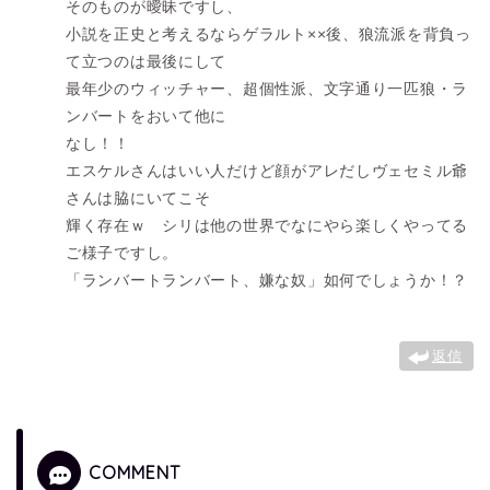
そのものが曖昧ですし、
小説を正史と考えるならゲラルト××後、狼流派を背負っ
て立つのは最後にして
最年少のウィッチャー、超個性派、文字通り一匹狼・ラ
ンバートをおいて他に
なし！！
エスケルさんはいい人だけど顔がアレだしヴェセミル爺
さんは脇にいてこそ
輝く存在ｗ シリは他の世界でなにやら楽しくやってる
ご様子ですし。
「ランバートランバート、嫌な奴」如何でしょうか！？
返信
COMMENT