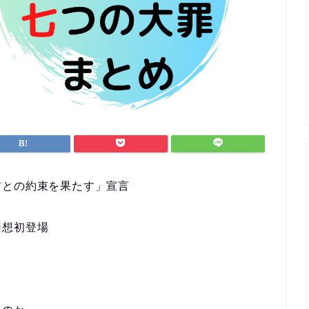
前との約束を果たす」宣言
回想初登場