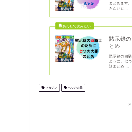
まとめます。
きたいと...
黙示録の
とめ
黙示録の四
ように、七つ
話まとめ ...
マガジン
七つの大罪
ス