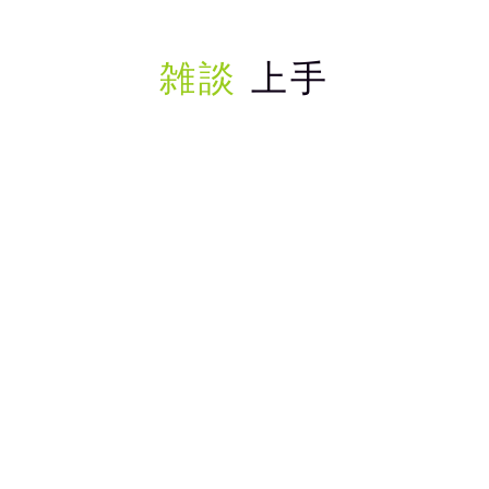
雑談
上手