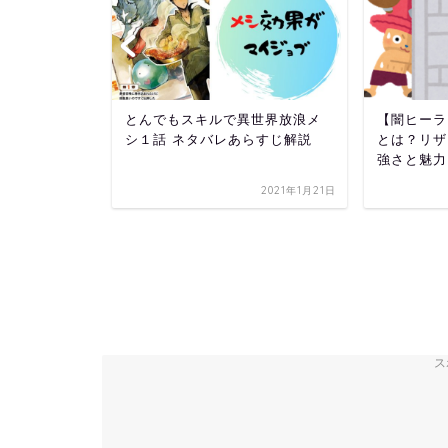
紹介：ピオ
とんでもスキルで異世界放浪メ
【闇ヒーラ
れ変わった
シ１話 ネタバレあらすじ解説
とは？リザ
強さと魅力
2021年6月2日
2021年1月21日
ス