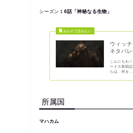
シーズン１
6話「神秘なる生物」
ウィッチ
ネタバレ
こんにちわ！
ードス島戦
らは、何を...
所属国
マハカム