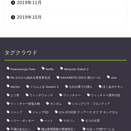
2019年11月
2019年10月
タグクラウド
Fate/strange Fake
Netflix
Nintendo Switch 2
Re:ゼロから始める異世界生活
SAKAMOTO DAYS 第2クール
uber
witcher
ぐらんぶる Season 2
なれの果ての僕ら
ぽこあポケモン
よう実
ウィッチウォッチ
ウィッチャー
ウィッチャー原作小説
ウィッチャー登場人物
ガンダム
シャングリラ・フロンティア
ジャンプ
ジャンプSQ
ゼルダの伝説 ティアーズ オブ ザ キングダム
ハリー・ポッター
ペット
マガジン
七つの大罪
不滅のあなたへ
俺は星間国家の悪徳領主！
出会って5秒でバトル