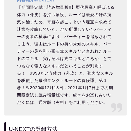
内容紹介@U-NEXT
【期間限定試し読み増量版!!】歴代最高と呼ばれる
体力（外皮）を持つ盾役、ルードは最愛の妹の病
気を治すため、奇跡を起こすという秘宝を求めて
迷宮を攻略していた。だが所属していたパーティ
ーの勇者の横暴により、パーティーを追放されて
しまう。理由はルードの持つ未知のスキル。パー
ティーの足を引っ張る糞スキルだと言われたルー
ドのスキル…実はそれは糞スキルどころか、とて
つもなく強力なスキルだということが判明す
る！ 9999という体力（外皮）と、強力なスキル
を駆使した最強タンク・ルードの冒険譚、第１
巻！※2020年12月18日～2021年1月7日までの期
間限定試し読み増量版です。続きをお楽しみいた
だくには、通常版（有料）をご利用ください。
U-NEXTの登録方法