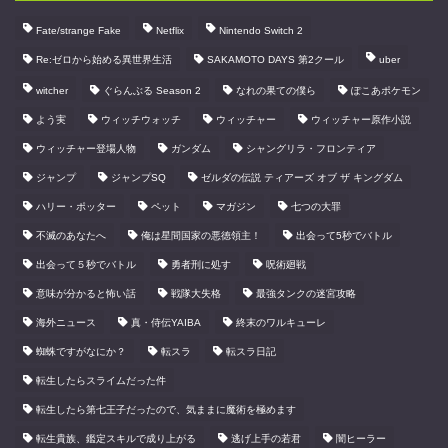
Fate/strange Fake
Netflix
Nintendo Switch 2
Re:ゼロから始める異世界生活
SAKAMOTO DAYS 第2クール
uber
witcher
ぐらんぶる Season 2
なれの果ての僕ら
ぽこあポケモン
よう実
ウィッチウォッチ
ウィッチャー
ウィッチャー原作小説
ウィッチャー登場人物
ガンダム
シャングリラ・フロンティア
ジャンプ
ジャンプSQ
ゼルダの伝説 ティアーズ オブ ザ キングダム
ハリー・ポッター
ペット
マガジン
七つの大罪
不滅のあなたへ
俺は星間国家の悪徳領主！
出会って5秒でバトル
出会って５秒でバトル
勇者刑に処す
呪術廻戦
意味が分かると怖い話
戦隊大失格
最強タンクの迷宮攻略
海外ニュース
真・侍伝YAIBA
終末のワルキューレ
蜘蛛ですがなにか？
転スラ
転スラ日記
転生したらスライムだった件
転生したら第七王子だったので、気ままに魔術を極めます
転生貴族、鑑定スキルで成り上がる
逃げ上手の若君
闇ヒーラー